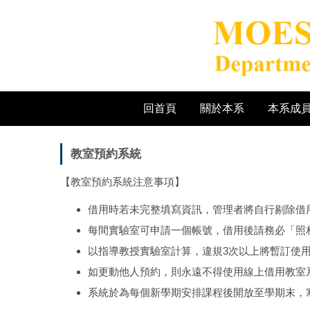
跳
到
主
要
內
容
區
回首頁
關於本系
本系成
教室預約系統
【教室預約系統注意事項】
借用時若未完整填寫資訊，管理者將自行剔除借
每間實驗室可申請一個帳號，借用後請務必「照相
以指導教授實驗室計算，違規3次以上將暫訂使
如更動他人預約，則永遠不得使用線上借用教室
系統於為每個新學期安排課程後開放至學期末，