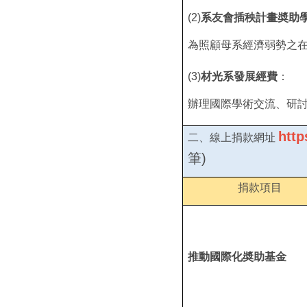
(2)
系友會插秧計畫奬助
為照顧母系經濟弱勢之
(3)
材光系發展經費
：
辦理國際學術交流、研
http
二、線上捐款網址
筆)
捐款項目
推動國際化奬助基金