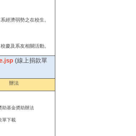
本系經濟弱勢之在校生。
、校慶及系友相關活動。
e.jsp
(線上捐款單
辦法
奬助基金奬助辦法
款單下載