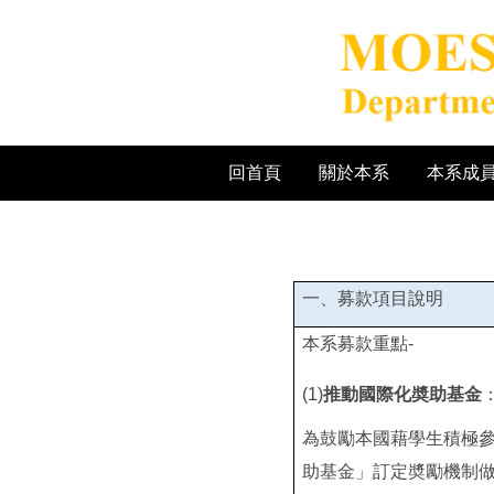
跳
到
主
要
內
容
區
回首頁
關於本系
本系成
一、募款項目說明
本系募款重點-
(1)
推動國際化奬助基金
為鼓勵本國藉學生積極參
助基金」訂定奬勵機制