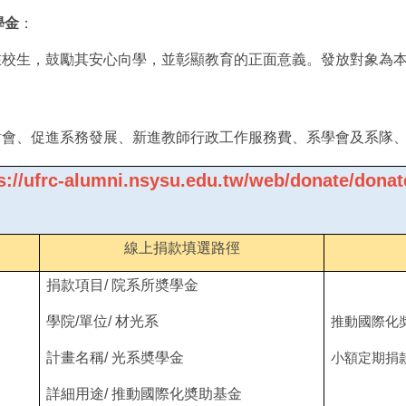
學金
：
在校生，鼓勵其安心向學，並彰顯教育的正面意義。發放對象為
討會、促進系務發展、新進教師行政工作服務費、系學會及系隊
s://ufrc-alumni.nsysu.edu.tw/web/donate/donat
線上捐款填選路徑
捐款項目/ 院系所奬學金
學院/單位/ 材光系
推動國際化
計畫名稱/ 光系奬學金
小額定期捐
詳細用途/ 推動國際化奬助基金