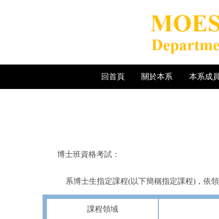
跳
到
主
要
內
容
區
回首頁
關於本系
本系成
博士班資格考試
：
系博士生指定課程
(
以下簡稱指定課程
)
，依領
課程領域