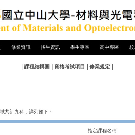
員
修業資訊
招生資訊
學生專區
高中專區
校
│
課程結構圖
│
資格考試項目
│
修業規定
│
域共計九科，詳列如下：
指定課程名稱