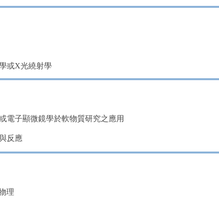
學或
X
光繞射學
或電子顯微鏡學於軟物質研究之應用
與反應
物理