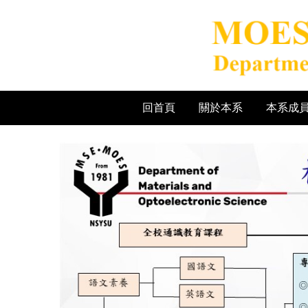
跳
到
主
要
內
容
區
回首頁
關於本系
本系成