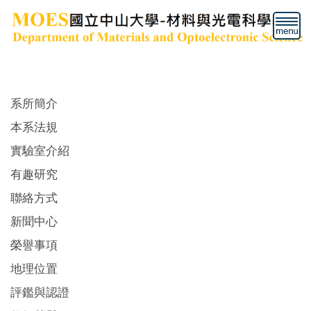
跳
到
主
要
內
容
區
系所簡介
本系法規
實驗室介紹
有趣研究
聯絡方式
新聞中心
榮譽事項
地理位置
評鑑與認證