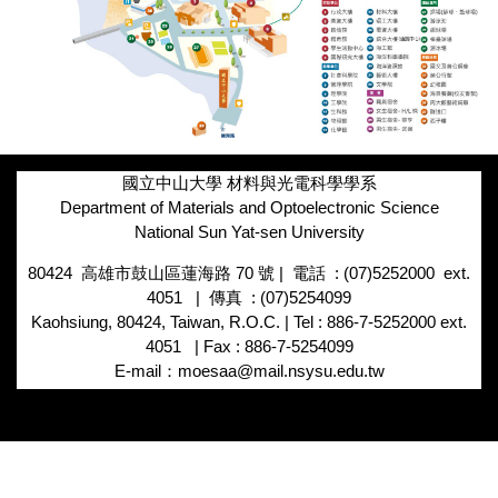
國立中山大學 材料與光電科學學系
Department of Materials and Optoelectronic Science
National Sun Yat-sen University
80424 高雄市鼓山區蓮海路
70
號
|
電話
: (07)5252000 ext.
4051 |
傳真
: (07)5254099
Kaohsiung, 80424, Taiwan, R.O.C. | Tel : 886-7-5252000 ext.
4051 | Fax : 886-7-5254099
E-mail：moesaa@mail.nsysu.edu.tw