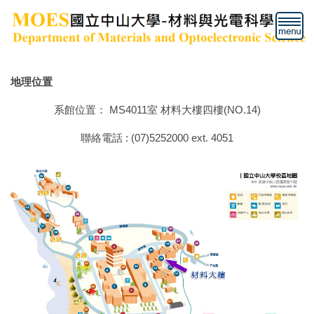
跳
到
主
要
內
地理位置
容
區
系館位置： MS4011室 材料大樓四樓(NO.14)
聯絡電話 : (07)5252000 ext. 4051