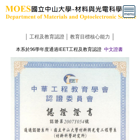
跳
到
主
要
內
│
│
工程及教育認證
│
教育目標核心能力
容
區
本系於96學年度通過IEET工程及教育認證
中文證書