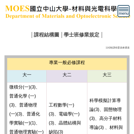
跳
到
主
要
內
│
課程結構圖
│
學士班修業規定
│
容
區
1142校課程委員會通過
專業一般必修課程
大一
大二
大三
(
)(3)
微積分
一
、
(
)
普通化學
一
科學模擬計算導
(3)
(
)
、普通物理
工程數學
一
(3)
論
、
固態物理
(
)(3)
(3)
(
)
一
、普通化
、
電磁學
一
(3)
、
高分子材料
(
)(1)
(3)
學實驗
一
、
、
晶體結構與
(3)
導論
、
材料與
(
)
(3)
普通物理實驗
一
缺陷