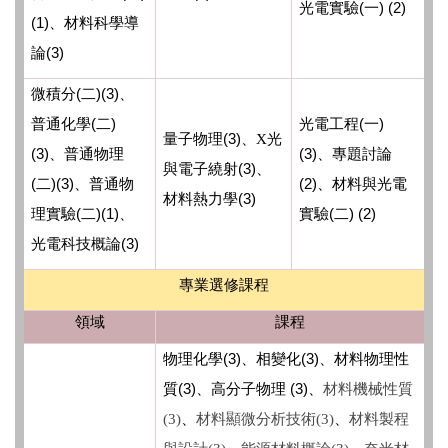
(
) (2)
光電實驗
一
(1)
、
材料科學導
(3)
論
(
)(3)
微積分
二
、
(
)
(
)
普通化學
二
光電工程
一
(3)
量子物理
、
X光
(3)
(3)
專題討論
、
普通物理
、
(3)
與電子繞射
、
(
)(3)
(2)
二
、
普通物
、
材料與光電
(3)
材料熱力學
(
)(1)、
(
) (2)
理實驗
二
實驗
二
(3)
光電科技概論
專業選修課程
領域
課程
(3)
(3)
物理化學
、
相變化
、材料物理性
(3)
(3)
質
、
高分子物理
、
材料機械性質
(3)
、
材料顯微分析技術(3)
、
材料製程