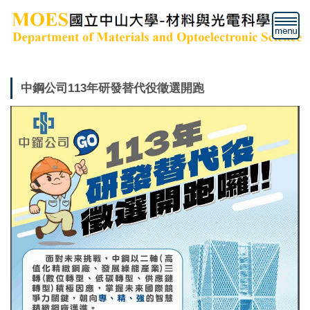
跳
到
主
要
內
容
中鋼公司113年研發替代役徵選開跑
區